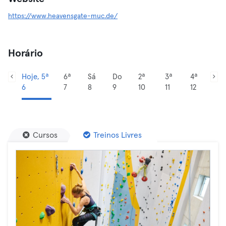
https://www.heavensgate-muc.de/
Horário
Hoje, 5ª
6ª
Sá
Do
2ª
3ª
4ª
6
7
8
9
10
11
12
Cursos
Treinos Livres