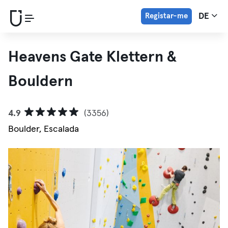
Registar-me
DE
Heavens Gate Klettern &
Bouldern
4.9
(3356)
Boulder, Escalada