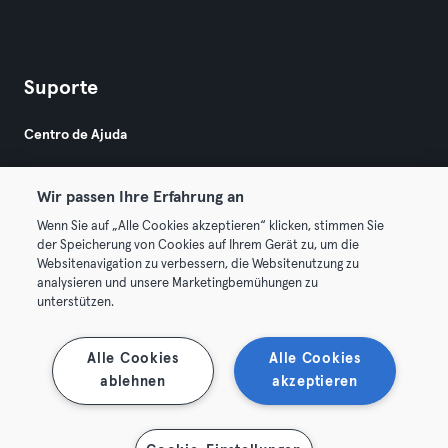
Suporte
Centro de Ajuda
Wir passen Ihre Erfahrung an
Wenn Sie auf „Alle Cookies akzeptieren“ klicken, stimmen Sie
der Speicherung von Cookies auf Ihrem Gerät zu, um die
Websitenavigation zu verbessern, die Websitenutzung zu
© 2026 Urban Sports Group GmbH. All rights reserved.
analysieren und unsere Marketingbemühungen zu
Termos & Condições
Privacidade
Imprimir
unterstützen.
Rescindir contratos aqui
Cancelar contratos aqui
Alle Cookies
Alle Cookies
ablehnen
akzeptieren