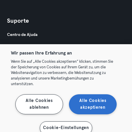
Suporte
Centro de Ajuda
Wir passen Ihre Erfahrung an
Wenn Sie auf „Alle Cookies akzeptieren“ klicken, stimmen Sie
der Speicherung von Cookies auf Ihrem Gerät zu, um die
Websitenavigation zu verbessern, die Websitenutzung zu
© 2026 Urban Sports Group GmbH. All rights reserved.
analysieren und unsere Marketingbemühungen zu
Termos & Condições
Privacidade
Imprimir
unterstützen.
Rescindir contratos aqui
Cancelar contratos aqui
Alle Cookies
Alle Cookies
ablehnen
akzeptieren
Cookie-Einstellungen