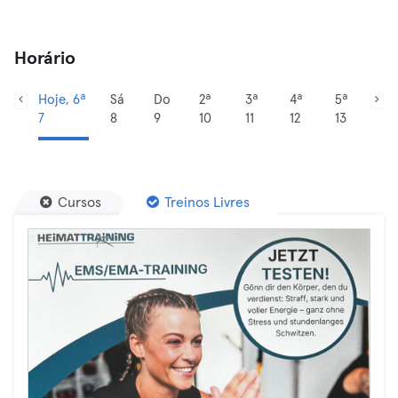
Horário
Hoje, 6ª
Sá
Do
2ª
3ª
4ª
5ª
7
8
9
10
11
12
13
Cursos
Treinos Livres