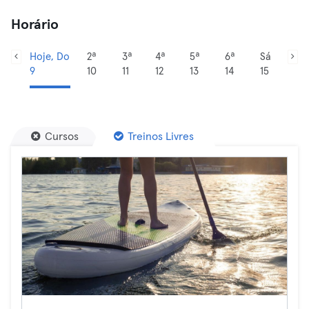
Horário
Hoje, Do
2ª
3ª
4ª
5ª
6ª
Sá
9
10
11
12
13
14
15
Cursos
Treinos Livres