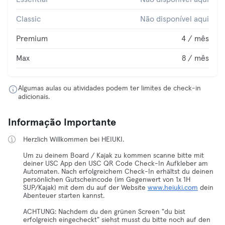
Classic
Não disponível aqui
Premium
4 / mês
Max
8 / mês
Algumas aulas ou atividades podem ter limites de check-in
adicionais.
Informação Importante
Herzlich Willkommen bei HEIUKI.
Um zu deinem Board / Kajak zu kommen scanne bitte mit
deiner USC App den USC QR Code Check-In Aufkleber am
Automaten. Nach erfolgreichem Check-In erhältst du deinen
persönlichen Gutscheincode (im Gegenwert von 1x 1H
SUP/Kajak) mit dem du auf der Website
www.heiuki.com
dein
Abenteuer starten kannst.
ACHTUNG: Nachdem du den grünen Screen "du bist
erfolgreich eingecheckt" siehst musst du bitte noch auf den