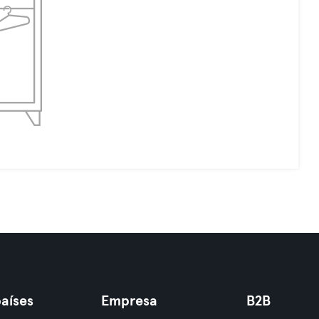
aíses
Empresa
B2B