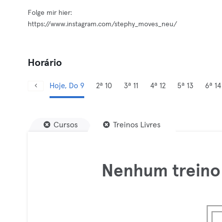
Folge mir hier:
https://www.instagram.com/stephy_moves_neu/
Horário
Hoje, Do 9
2ª 10
3ª 11
4ª 12
5ª 13
6ª 14
Cursos
Treinos Livres
Nenhum treino 