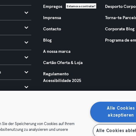
Empregos
Desporto Corpo
Estamos a contratar!
Imprensa
Torna-te Parcei
Contacto
Corporate Blog
Blog
Programa de em
A nossa marca
Cartão Oferta & Loja
s
Regulamento
Acessibilidade 2025
Alle Cookies
akzeptieren
n Sie der Speicherung von Cookies auf Ihrem
ebsitenutzung zu analysieren und unsere
Alle Cookies abl
ndições
Privacidade
Imprimir
Rescindir contratos aqui