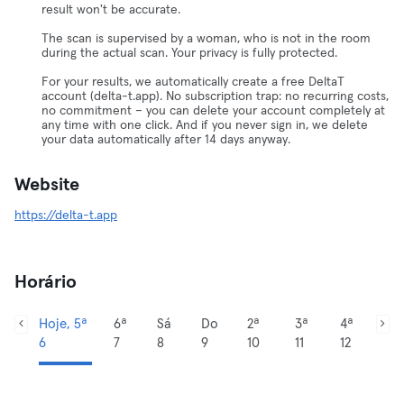
result won't be accurate.
The scan is supervised by a woman, who is not in the room
during the actual scan. Your privacy is fully protected.
For your results, we automatically create a free DeltaT
account (delta-t.app). No subscription trap: no recurring costs,
no commitment – you can delete your account completely at
any time with one click. And if you never sign in, we delete
your data automatically after 14 days anyway.
Website
https://delta-t.app
Horário
Hoje, 5ª
6ª
Sá
Do
2ª
3ª
4ª
6
7
8
9
10
11
12