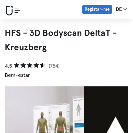
Registar-me
DE
HFS - 3D Bodyscan DeltaT -
Kreuzberg
4.5
(754)
Bem-estar