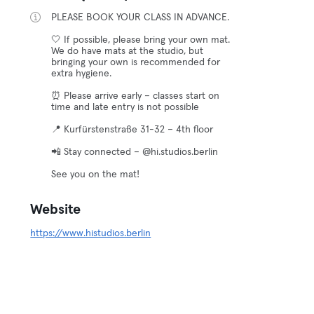
PLEASE BOOK YOUR CLASS IN ADVANCE.
🤍 If possible, please bring your own mat.
We do have mats at the studio, but
bringing your own is recommended for
extra hygiene.
⏰ Please arrive early – classes start on
time and late entry is not possible
📍 Kurfürstenstraße 31-32 – 4th floor
📲 Stay connected – @hi.studios.berlin
See you on the mat!
Website
https://www.histudios.berlin