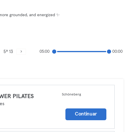
r, more grounded, and energized ✨
5ª 13
05:00
00:00
Schöneberg
WER PILATES
tes
Continuar