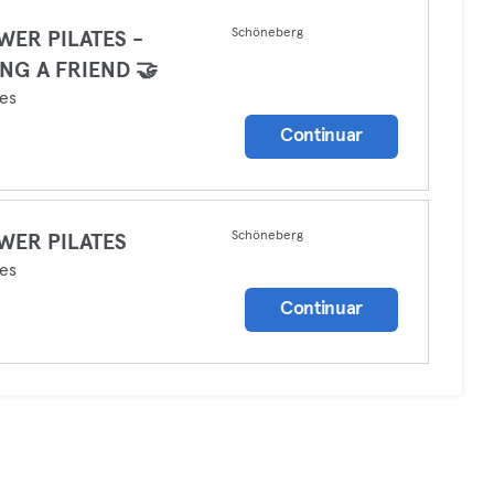
Schöneberg
WER PILATES -
NG A FRIEND 🤝
tes
Continuar
Schöneberg
WER PILATES
tes
Continuar