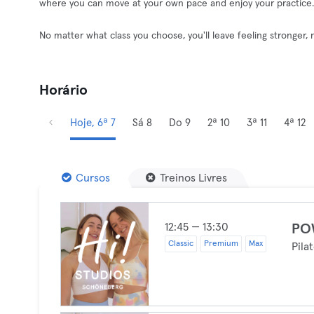
where you can move at your own pace and enjoy your practice.
No matter what class you choose, you'll leave feeling stronge
Horário
Hoje, 6ª 7
Sá 8
Do 9
2ª 10
3ª 11
4ª 12
Cursos
Treinos Livres
12:45 — 13:30
PO
Classic
Premium
Max
Pila