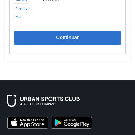
Classic
Buxtehude
Premium
Max
Continuar