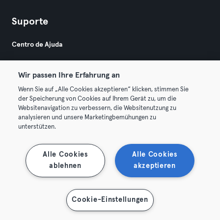
Suporte
Centro de Ajuda
Wir passen Ihre Erfahrung an
Wenn Sie auf „Alle Cookies akzeptieren“ klicken, stimmen Sie
der Speicherung von Cookies auf Ihrem Gerät zu, um die
Websitenavigation zu verbessern, die Websitenutzung zu
© 2026 Urban Sports Group GmbH. All rights reserved.
analysieren und unsere Marketingbemühungen zu
Termos & Condições
Privacidade
Imprimir
unterstützen.
Rescindir contratos aqui
Cancelar contratos aqui
Alle Cookies
Alle Cookies
ablehnen
akzeptieren
Cookie-Einstellungen