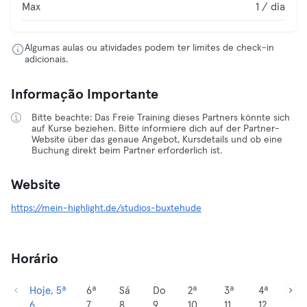
Max
1 / dia
Algumas aulas ou atividades podem ter limites de check-in
adicionais.
Informação Importante
Bitte beachte: Das Freie Training dieses Partners könnte sich
auf Kurse beziehen. Bitte informiere dich auf der Partner-
Website über das genaue Angebot, Kursdetails und ob eine
Buchung direkt beim Partner erforderlich ist.
Website
https://mein-highlight.de/studios-buxtehude
Horário
Hoje, 5ª
6ª
Sá
Do
2ª
3ª
4ª
6
7
8
9
10
11
12