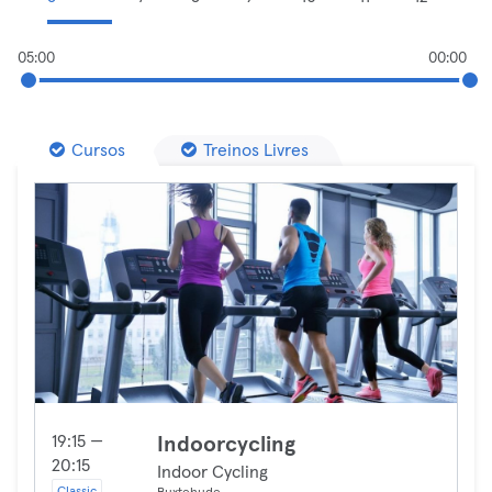
05:00
00:00
Cursos
Treinos Livres
19:15 —
Indoorcycling
20:15
Indoor Cycling