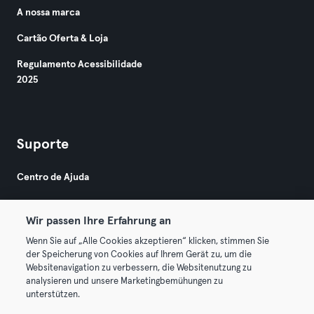
A nossa marca
Cartão Oferta & Loja
Regulamento Acessibilidade
2025
Suporte
Centro de Ajuda
Wir passen Ihre Erfahrung an
Wenn Sie auf „Alle Cookies akzeptieren“ klicken, stimmen Sie
der Speicherung von Cookies auf Ihrem Gerät zu, um die
Websitenavigation zu verbessern, die Websitenutzung zu
© 2026 Urban Sports Group GmbH. All rights reserved.
analysieren und unsere Marketingbemühungen zu
Termos & Condições
Privacidade
Imprimir
unterstützen.