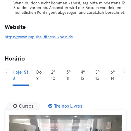
Wenn du doch nicht kommen kannst, sag bitte mindestens 12
Stunden vorher ab. Ansonsten wird der Besuch von deinem
monatlichen Kontingent abgezogen und zusätzlich berechnet.
Website
https://www.impulse-fitness-koeln.de
Horário
Hoje, Sá
Do
2ª
3ª
4ª
5ª
6ª
8
9
10
11
12
13
14
Cursos
Treinos Livres