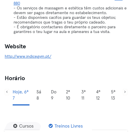
880
- Os serviços de massagem e estética têm custos adicionais e
devem ser pagos diretamente no estabelecimento.
- Estão disponíveis cacifos para guardar os teus objetos;
recomendamos que tragas o teu próprio cadeado.
- É obrigatório contactares diretamente o parceiro para
garantires o teu lugar na aula e planeares a tua visita.
Website
http://www.indicegym.pt/
Horário
Hoje, 6ª
Sá
Do
2ª
3ª
4ª
5ª
7
8
9
10
11
12
13
Cursos
Treinos Livres