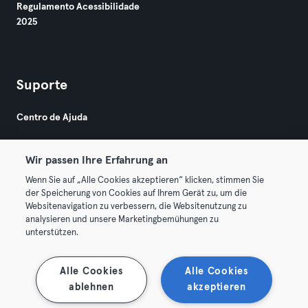
Regulamento Acessibilidade
2025
Suporte
Centro de Ajuda
Wir passen Ihre Erfahrung an
Wenn Sie auf „Alle Cookies akzeptieren“ klicken, stimmen Sie
der Speicherung von Cookies auf Ihrem Gerät zu, um die
Websitenavigation zu verbessern, die Websitenutzung zu
© 2026 Urban Sports Group GmbH. All rights reserved.
analysieren und unsere Marketingbemühungen zu
Termos & Condições
Privacidade
Imprimir
unterstützen.
Rescindir contratos aqui
Cancelar contratos aqui
Alle Cookies
Alle Cookies
ablehnen
akzeptieren