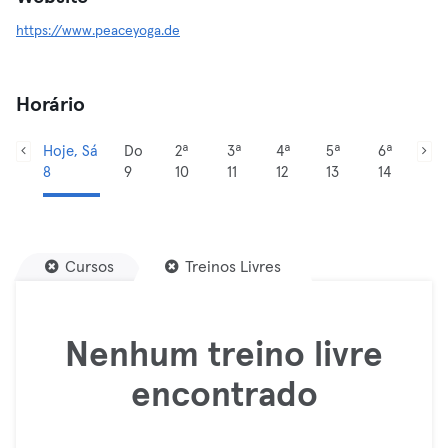
https://www.peaceyoga.de
Horário
Hoje, Sá
Do
2ª
3ª
4ª
5ª
6ª
8
9
10
11
12
13
14
Cursos
Treinos Livres
Nenhum treino livre
encontrado