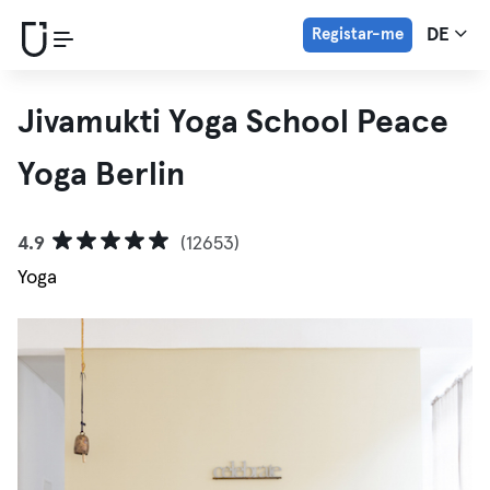
Registar-me
DE
Jivamukti Yoga School Peace
Yoga Berlin
4.9
(12653)
Yoga