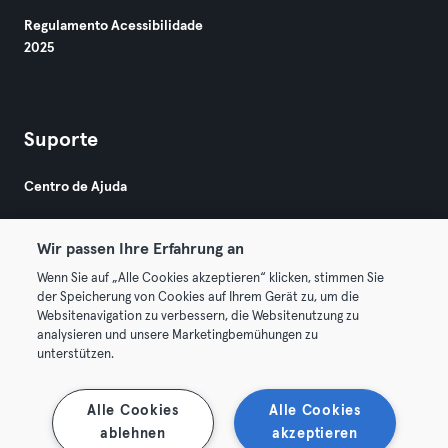
Regulamento Acessibilidade
2025
Suporte
Centro de Ajuda
Wir passen Ihre Erfahrung an
Wenn Sie auf „Alle Cookies akzeptieren“ klicken, stimmen Sie
der Speicherung von Cookies auf Ihrem Gerät zu, um die
Websitenavigation zu verbessern, die Websitenutzung zu
© 2026 Urban Sports Group GmbH. All rights reserved.
analysieren und unsere Marketingbemühungen zu
Termos & Condições
Privacidade
Imprimir
unterstützen.
Rescindir contratos aqui
Cancelar contratos aqui
Alle Cookies
Alle Cookies
ablehnen
akzeptieren