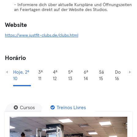
- Informiere dich über aktuelle Kurspläne und Öffnungszeiten
an Feiertagen direkt auf der Website des Studios.
Website
https://www.justfit-clubs.de/clubs.html
Horário
Hoje, 2ª
3ª
4ª
5ª
6ª
Sá
Do
10
11
12
13
14
15
16
Cursos
Treinos Livres