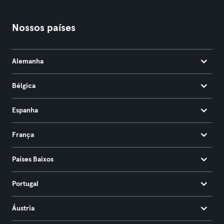
Nossos países
Alemanha
Bélgica
Espanha
França
Países Baixos
Portugal
Áustria