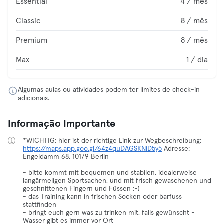
Essential
4 / mês
Classic
8 / mês
Premium
8 / mês
Max
1 / dia
Algumas aulas ou atividades podem ter limites de check-in
adicionais.
Informação Importante
*WICHTIG: hier ist der richtige Link zur Wegbeschreibung:
https://maps.app.goo.gl/64z4quDAGSKNiD5y5
Adresse:
Engeldamm 68, 10179 Berlin
- bitte kommt mit bequemen und stabilen, idealerweise
langärmeligen Sportsachen, und mit frisch gewaschenen und
geschnittenen Fingern und Füssen :-)
- das Training kann in frischen Socken oder barfuss
stattfinden
- bringt euch gern was zu trinken mit, falls gewünscht -
Wasser gibt es immer vor Ort