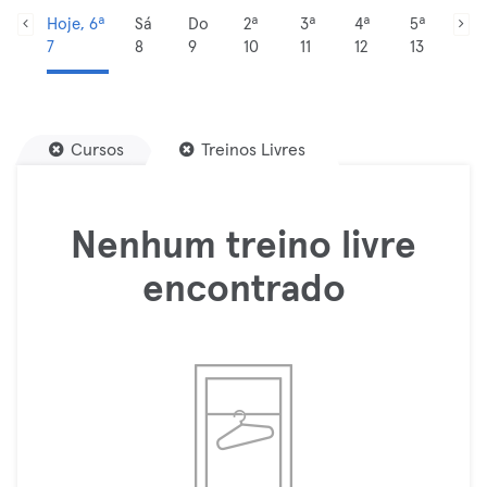
Hoje, 6ª
Sá
Do
2ª
3ª
4ª
5ª
7
8
9
10
11
12
13
Cursos
Treinos Livres
Nenhum treino livre
encontrado