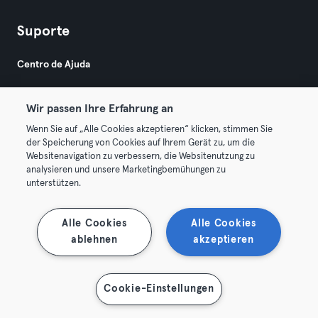
Suporte
Centro de Ajuda
Wir passen Ihre Erfahrung an
Wenn Sie auf „Alle Cookies akzeptieren“ klicken, stimmen Sie
der Speicherung von Cookies auf Ihrem Gerät zu, um die
Websitenavigation zu verbessern, die Websitenutzung zu
© 2026 Urban Sports Group GmbH. All rights reserved.
analysieren und unsere Marketingbemühungen zu
Termos & Condições
Privacidade
Imprimir
unterstützen.
Rescindir contratos aqui
Cancelar contratos aqui
Alle Cookies
Alle Cookies
ablehnen
akzeptieren
Cookie-Einstellungen