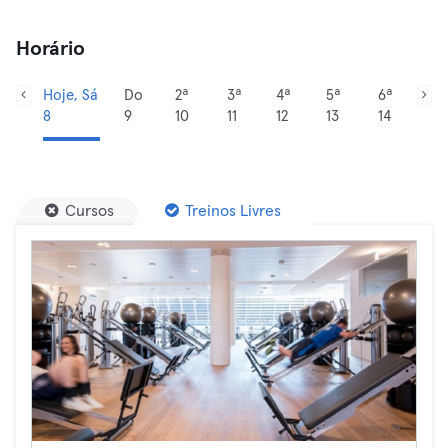
Horário
Hoje, Sá
Do
2ª
3ª
4ª
5ª
6ª
8
9
10
11
12
13
14
Cursos
Treinos Livres