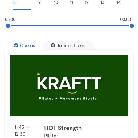
8
9
10
11
12
13
14
05:00
00:00
Cursos
Treinos Livres
11:45 —
HOT Strength
12:30
Pilates