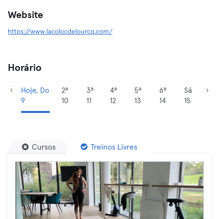
Website
https://www.lacolocdelourcq.com/
Horário
Hoje, Do
2ª
3ª
4ª
5ª
6ª
Sá
9
10
11
12
13
14
15
Cursos
Treinos Livres