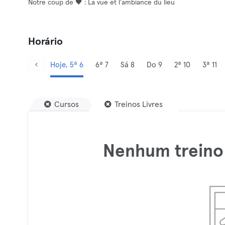
Notre coup de 🖤 : La vue et l'ambiance du lieu
Horário
Hoje, 5ª 6
6ª 7
Sá 8
Do 9
2ª 10
3ª 11
Cursos
Treinos Livres
Nenhum treino 