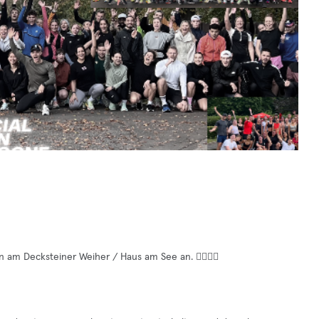
m Decksteiner Weiher / Haus am See an. 🏃‍♀️🏃‍♂️