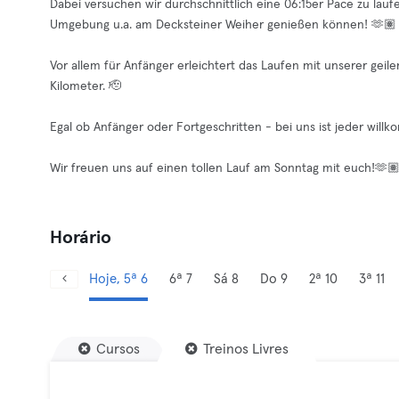
Dabei versuchen wir durchschnittlich eine 06:15er Pace zu lau
Umgebung u.a. am Decksteiner Weiher genießen können! 🫶🏽
Vor allem für Anfänger erleichtert das Laufen mit unserer ge
Kilometer. 🫡
Egal ob Anfänger oder Fortgeschritten - bei uns ist jeder willko
Wir freuen uns auf einen tollen Lauf am Sonntag mit euch!🫶
Horário
Hoje, 5ª 6
6ª 7
Sá 8
Do 9
2ª 10
3ª 11
Cursos
Treinos Livres