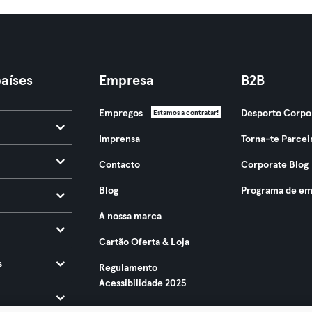
aíses
Empresa
B2B
Empregos
Desporto Corpo
Estamos a contratar!
Imprensa
Torna-te Parcei
Contacto
Corporate Blog
Blog
Programa de em
A nossa marca
Cartão Oferta & Loja
s
Regulamento
Acessibilidade 2025