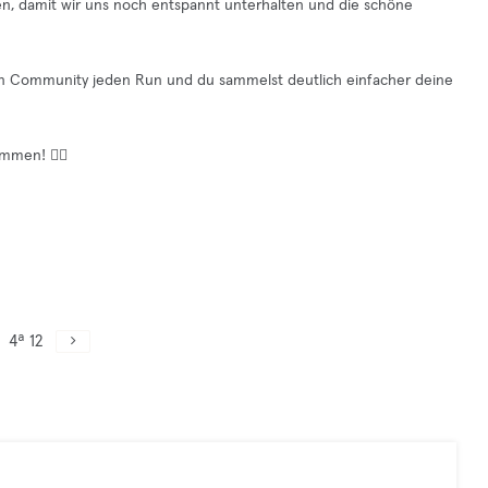
fen, damit wir uns noch entspannt unterhalten und die schöne
ilen Community jeden Run und du sammelst deutlich einfacher deine
mmen! ❤️‍🔥

4ª 12