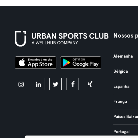
Nossos p
Alemanha
Bélgica
Espanha
França
Países Baixo
Portugal