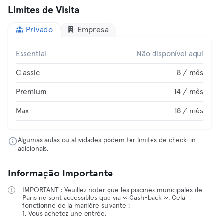
Limites de Visita
Privado
Empresa
Essential
Não disponível aqui
Classic
8 / mês
Premium
14 / mês
Max
18 / mês
Algumas aulas ou atividades podem ter limites de check-in
adicionais.
Informação Importante
IMPORTANT : Veuillez noter que les piscines municipales de
Paris ne sont accessibles que via « Cash-back ». Cela
fonctionne de la manière suivante :
1. Vous achetez une entrée.