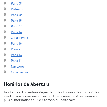
Paris 04
Puteaux
Paris 05
Paris 15
Paris 20
Paris 16
Courbevoie
Paris 18
Poissy
Paris 13
Paris 11
Nanterre
Courbevoie
Horários de Abertura
Les heures d'ouverture dépendent des horaires des cours / des
rendez-vous convenus ou ne sont pas connues. Vous trouverez
plus d'informations sur le site Web du partenaire.