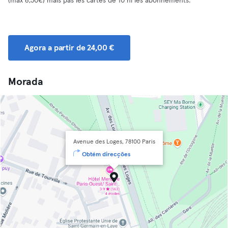
(max 6,50€) mais pas les cartes de 10 ni les abonnements.
Agora a partir de 24,00 €
Morada
Avenue des Loges, 78100 Paris
Obtém direcções