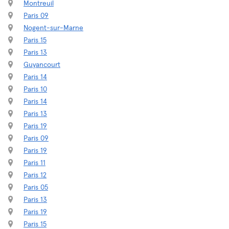
Montreuil
Paris 09
Nogent-sur-Marne
Paris 15
Paris 13
Guyancourt
Paris 14
Paris 10
Paris 14
Paris 13
Paris 19
Paris 09
Paris 19
Paris 11
Paris 12
Paris 05
Paris 13
Paris 19
Paris 15