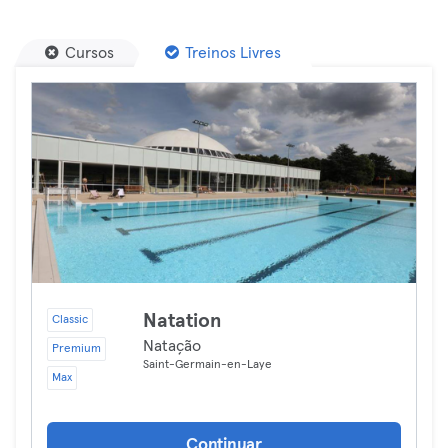
Cursos
Treinos Livres
Natation
Classic
Natação
Premium
Saint-Germain-en-Laye
Max
Continuar