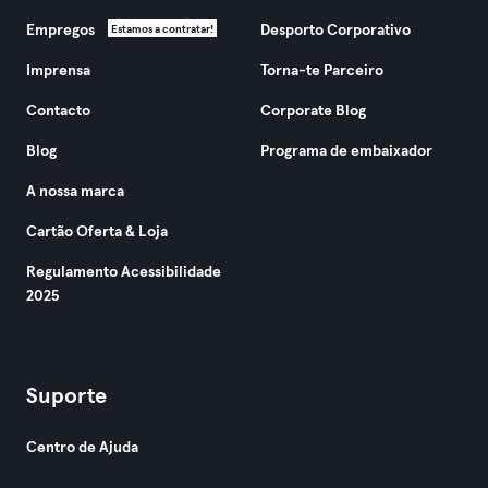
Empregos
Desporto Corporativo
Estamos a contratar!
Imprensa
Torna-te Parceiro
Contacto
Corporate Blog
Blog
Programa de embaixador
A nossa marca
Cartão Oferta & Loja
Regulamento Acessibilidade
2025
Suporte
Centro de Ajuda