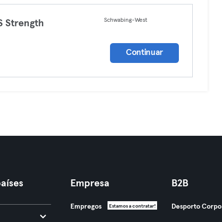
Schwabing-West
 Strength
Continuar
aíses
Empresa
B2B
Empregos
Desporto Corpo
Estamos a contratar!