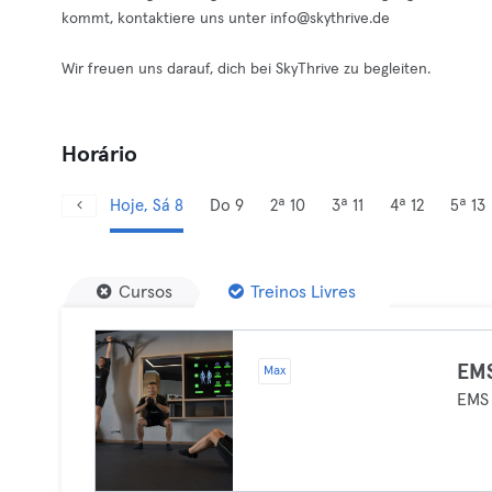
kommt, kontaktiere uns unter
info@skythrive.de
Wir freuen uns darauf, dich bei SkyThrive zu begleiten.
Horário
Hoje, Sá 8
Do 9
2ª 10
3ª 11
4ª 12
5ª 13
Cursos
Treinos Livres
EMS
Max
EMS