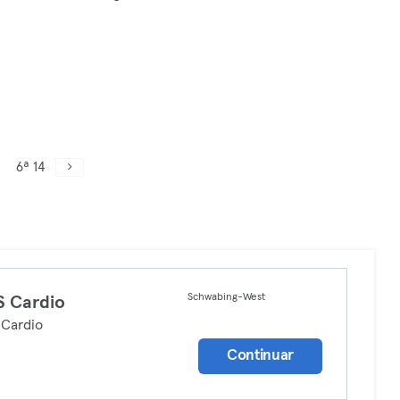
6ª 14
Schwabing-West
 Cardio
 Cardio
Continuar