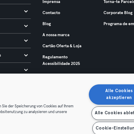
Imprensa
Torna-te Parcei
Contacto
Corporate Blog
Blog
Programa de em
A nossa marca
Cartão Oferta & Loja
s
Regulamento
Acessibilidade 2025
Alle Cookies
akzeptieren
n Sie der Speicherung von Cookies auf Ihrem
ebsitenutzung zu analysieren und unsere
Alle Cookies abl
ndições
Privacidade
Imprimir
Rescindir contratos aqui
contratos aqui
Cookie-Einstellu