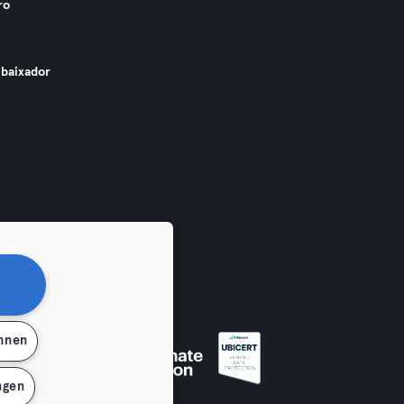
ro
baixador
ehnen
ngen