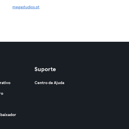
megastudios.pt
Suporte
rativo
Centro de Ajuda
ro
baixador