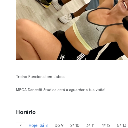
Treino Funcional em Lisboa
MEGA Dancefit Studios está a aguardar a tua visita!
Horário
Hoje, Sá 8
Do 9
2ª 10
3ª 11
4ª 12
5ª 13