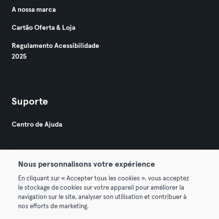
A nossa marca
Cartão Oferta & Loja
Regulamento Acessibilidade
2025
Suporte
Centro de Ajuda
Nous personnalisons votre expérience
En cliquant sur « Accepter tous les cookies », vous acceptez
le stockage de cookies sur votre appareil pour améliorer la
© 2026 Urban Sports Group GmbH. All rights reserved.
navigation sur le site, analyser son utilisation et contribuer à
Termos & Condições
Privacidade
Imprimir
nos efforts de marketing.