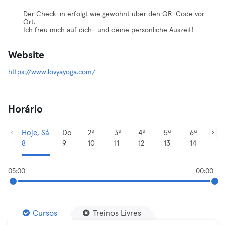
Der Check-in erfolgt wie gewohnt über den QR-Code vor
Ort.
Ich freu mich auf dich- und deine persönliche Auszeit!
Website
https://www.lovyayoga.com/
Horário
Hoje, Sá
Do
2ª
3ª
4ª
5ª
6ª
8
9
10
11
12
13
14
05:00
00:00
Cursos
Treinos Livres