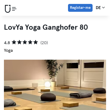
Registar-me
DE
LovYa Yoga Ganghofer 80
4.8
(20)
Yoga