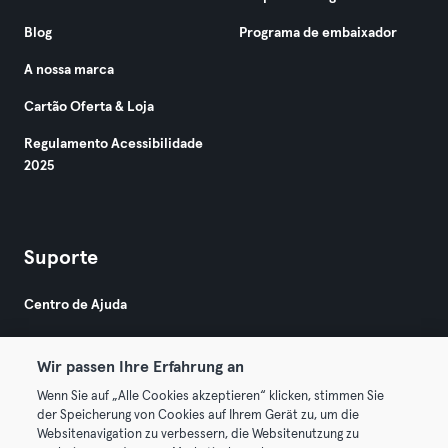
Blog
Programa de embaixador
A nossa marca
Cartão Oferta & Loja
Regulamento Acessibilidade
2025
Suporte
Centro de Ajuda
Wir passen Ihre Erfahrung an
Wenn Sie auf „Alle Cookies akzeptieren“ klicken, stimmen Sie
der Speicherung von Cookies auf Ihrem Gerät zu, um die
Websitenavigation zu verbessern, die Websitenutzung zu
© 2026 Urban Sports Group GmbH. All rights reserved.