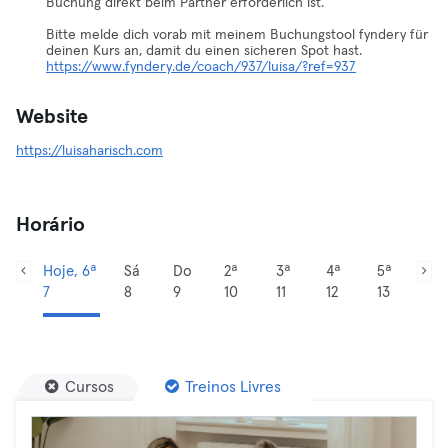
Buchung direkt beim Partner erforderlich ist.
Bitte melde dich vorab mit meinem Buchungstool fyndery für
https://www.fyndery.de/coach/937/luisa/?ref=937
Website
https://luisaharisch.com
Horário
Hoje, 6ª
Sá
Do
2ª
3ª
4ª
5ª
7
8
9
10
11
12
13
Cursos
Treinos Livres