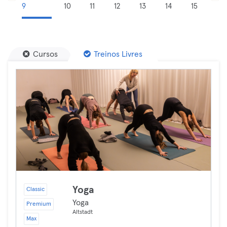
9
10
11
12
13
14
15
Cursos
Treinos Livres
Yoga
Classic
Yoga
Premium
Altstadt
Max