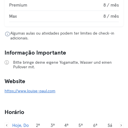
Premium
8 / mês
Max
8 / mês
Algumas aulas ou atividades podem ter limites de check-in
adicionais.
Informação Importante
Bitte bringe deine eigene Yogamatte, Wasser und einen
Pullover mit.
Website
https://www.louise-paul.com
Horário
Hoje, Do
2ª
3ª
4ª
5ª
6ª
Sá