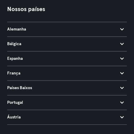
Nossos países
Alemanha
Bélgica
Espanha
França
Países Baixos
Portugal
Áustria