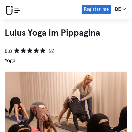
Registar-me
DE
Lulus Yoga im Pippagina
5.0
(6)
Yoga