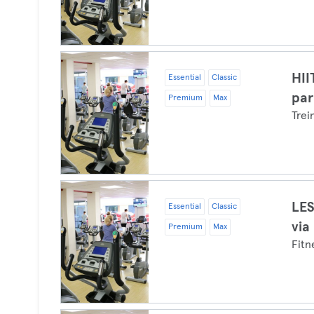
HII
Essential
Classic
par
Premium
Max
Trei
LES
Essential
Classic
via
Premium
Max
Fitn