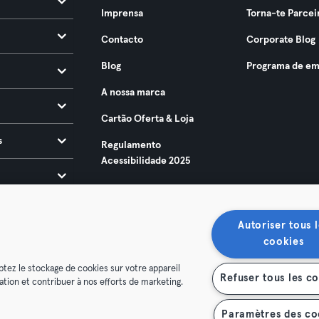
Imprensa
Torna-te Parcei
Contacto
Corporate Blog
Blog
Programa de em
A nossa marca
Cartão Oferta & Loja
s
Regulamento
Acessibilidade 2025
Autoriser tous l
cookies
ptez le stockage de cookies sur votre appareil
Refuser tous les c
isation et contribuer à nos efforts de marketing.
ndições
Privacidade
Imprimir
Rescindir contratos aqui
contratos aqui
Paramètres des co