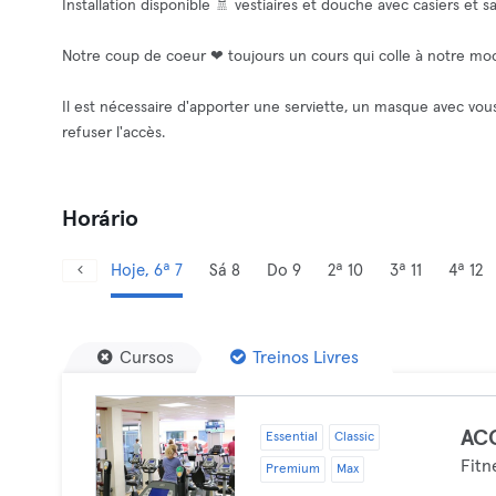
Installation disponible 🚿 vestiaires et douche avec casiers et s
Notre coup de coeur ❤ toujours un cours qui colle à notre m
Il est nécessaire d'apporter une serviette, un masque avec vou
refuser l'accès.
Horário
Hoje, 6ª 7
Sá 8
Do 9
2ª 10
3ª 11
4ª 12
Cursos
Treinos Livres
AC
Essential
Classic
Fitn
Premium
Max