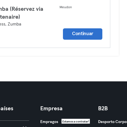
Meudon
ba (Réservez via
tenaire)
ess, Zumba
Continuar
aíses
Empresa
B2B
Empregos
Desporto Corpo
Estamos a contratar!