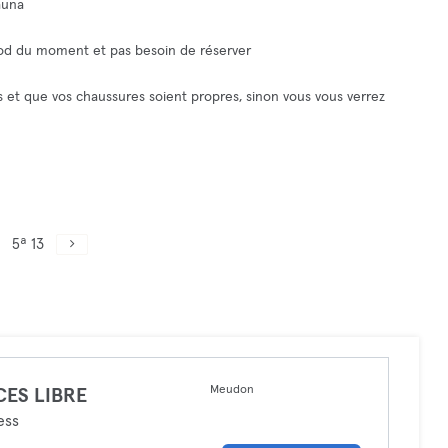
auna
ood du moment et pas besoin de réserver
s et que vos chaussures soient propres, sinon vous vous verrez
5ª 13
Meudon
CES LIBRE
ess