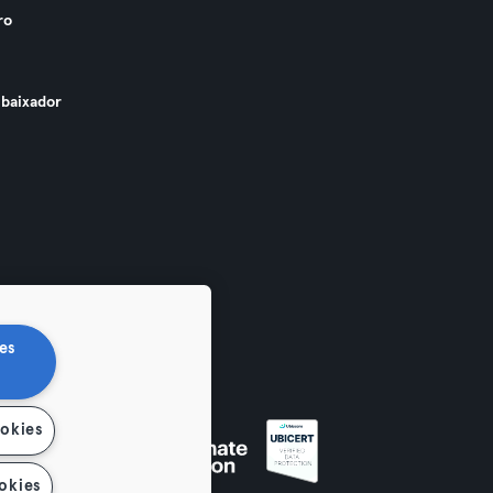
ro
baixador
es
ookies
okies