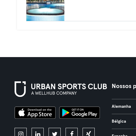
Nossos p
Alemanha
Bélgica