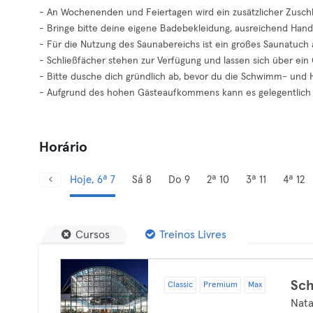
- An Wochenenden und Feiertagen wird ein zusätzlicher Zusch
- Bringe bitte deine eigene Badebekleidung, ausreichend Hand
- Für die Nutzung des Saunabereichs ist ein großes Saunatuch a
- Schließfächer stehen zur Verfügung und lassen sich über ein
- Bitte dusche dich gründlich ab, bevor du die Schwimm- und H
- Aufgrund des hohen Gästeaufkommens kann es gelegentlich 
Horário
Hoje, 6ª 7
Sá 8
Do 9
2ª 10
3ª 11
4ª 12
Cursos
Treinos Livres
Sc
Classic
Premium
Max
Nat