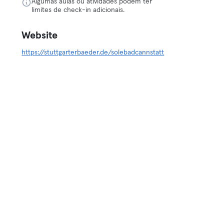
Algumas aulas ou atividades podem ter
limites de check-in adicionais.
Website
https://stuttgarterbaeder.de/solebadcannstatt