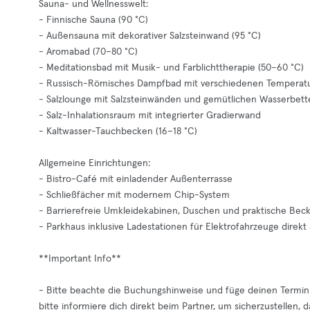
Sauna- und Wellnesswelt:
- Finnische Sauna (90 °C)
- Außensauna mit dekorativer Salzsteinwand (95 °C)
- Aromabad (70–80 °C)
- Meditationsbad mit Musik- und Farblichttherapie (50–60 °C)
- Russisch-Römisches Dampfbad mit verschiedenen Temperat
- Salzlounge mit Salzsteinwänden und gemütlichen Wasserbett
- Salz-Inhalationsraum mit integrierter Gradierwand
- Kaltwasser-Tauchbecken (16–18 °C)
Allgemeine Einrichtungen:
- Bistro-Café mit einladender Außenterrasse
- Schließfächer mit modernem Chip-System
- Barrierefreie Umkleidekabinen, Duschen und praktische Beck
- Parkhaus inklusive Ladestationen für Elektrofahrzeuge direk
**Important Info**
- Bitte beachte die Buchungshinweise und füge deinen Termin d
bitte informiere dich direkt beim Partner, um sicherzustellen, da