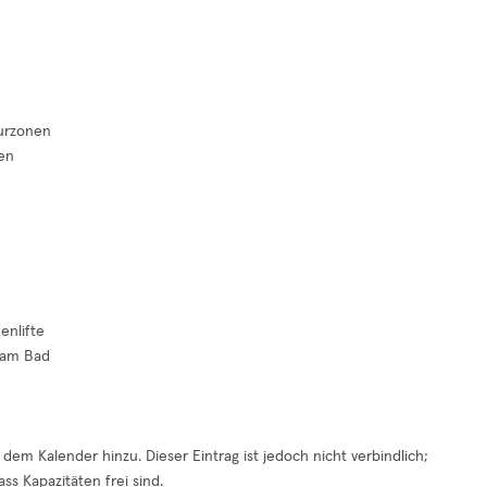
urzonen
en
enlifte
t am Bad
em Kalender hinzu. Dieser Eintrag ist jedoch nicht verbindlich;
ss Kapazitäten frei sind.