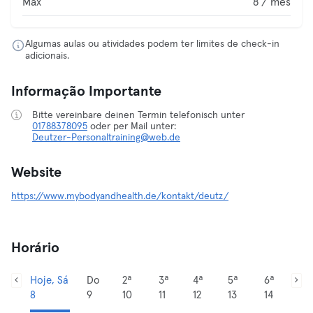
Max
8 / mês
Algumas aulas ou atividades podem ter limites de check-in
adicionais.
Informação Importante
Bitte vereinbare deinen Termin telefonisch unter
01788378095
Deutzer-Personaltraining@web.de
Website
https://www.mybodyandhealth.de/kontakt/deutz/
Horário
Hoje, Sá
Do
2ª
3ª
4ª
5ª
6ª
8
9
10
11
12
13
14