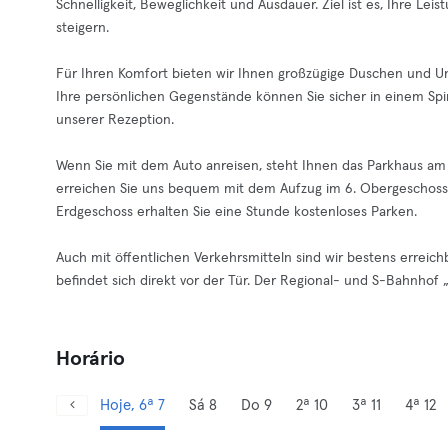
Schnelligkeit, Beweglichkeit und Ausdauer. Ziel ist es, Ihre Lei
steigern.
Für Ihren Komfort bieten wir Ihnen großzügige Duschen und U
Ihre persönlichen Gegenstände können Sie sicher in einem Spi
unserer Rezeption.
Wenn Sie mit dem Auto anreisen, steht Ihnen das Parkhaus am
erreichen Sie uns bequem mit dem Aufzug im 6. Obergeschoss
Erdgeschoss erhalten Sie eine Stunde kostenloses Parken.
Auch mit öffentlichen Verkehrsmitteln sind wir bestens erreichba
befindet sich direkt vor der Tür. Der Regional- und S-Bahnhof 
Horário
Hoje, 6ª 7
Sá 8
Do 9
2ª 10
3ª 11
4ª 12