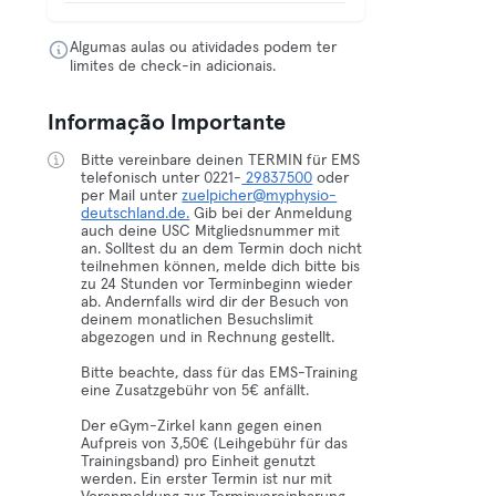
Algumas aulas ou atividades podem ter
limites de check-in adicionais.
Informação Importante
Bitte vereinbare deinen TERMIN für EMS
telefonisch unter 0221-
29837500
oder
per Mail unter
zuelpicher@myphysio-
deutschland.de.
Gib bei der Anmeldung
auch deine USC Mitgliedsnummer mit
an. Solltest du an dem Termin doch nicht
teilnehmen können, melde dich bitte bis
zu 24 Stunden vor Terminbeginn wieder
ab. Andernfalls wird dir der Besuch von
deinem monatlichen Besuchslimit
abgezogen und in Rechnung gestellt.
Bitte beachte, dass für das EMS-Training
eine Zusatzgebühr von 5€ anfällt.
Der eGym-Zirkel kann gegen einen
Aufpreis von 3,50€ (Leihgebühr für das
Trainingsband) pro Einheit genutzt
werden. Ein erster Termin ist nur mit