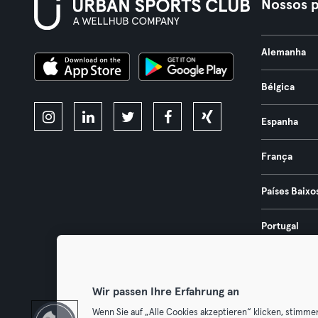
Nossos p
Alemanha
Bélgica
Espanha
França
Países Baixo
Portugal
Áustria
Wir passen Ihre Erfahrung an
Wenn Sie auf „Alle Cookies akzeptieren“ klicken, stimme