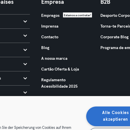
aíses
Empresa
B2B
Empregos
Desporto Corpo
Estamos a contratar!
Imprensa
Torna-te Parcei
Contacto
Corporate Blog
Blog
Programa de em
A nossa marca
Cartão Oferta & Loja
s
Regulamento
Acessibilidade 2025
Alle Cookies
akzeptieren
n Sie der Speicherung von Cookies auf Ihrem