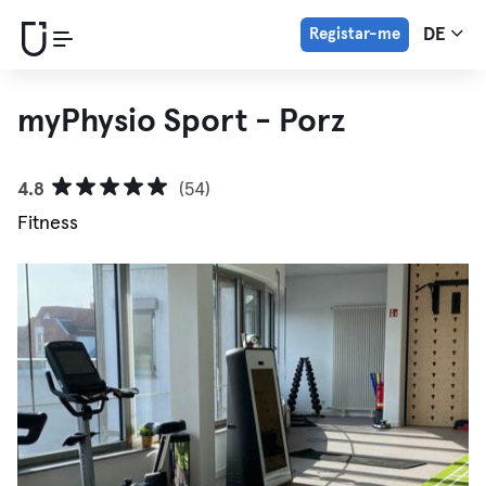
Registar-me
DE
myPhysio Sport - Porz
4.8
(54)
Fitness