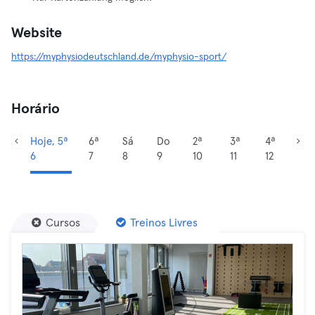
Website
https://myphysiodeutschland.de/myphysio-sport/
Horário
Hoje, 5ª
6ª
Sá
Do
2ª
3ª
4ª
6
7
8
9
10
11
12
Cursos
Treinos Livres