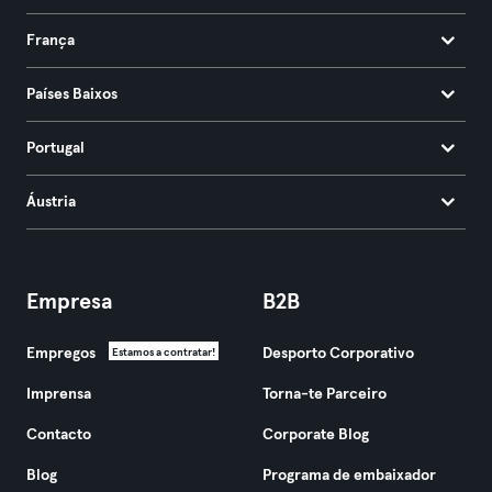
França
Países Baixos
Portugal
Áustria
Empresa
B2B
Empregos
Desporto Corporativo
Estamos a contratar!
Imprensa
Torna-te Parceiro
Contacto
Corporate Blog
Blog
Programa de embaixador