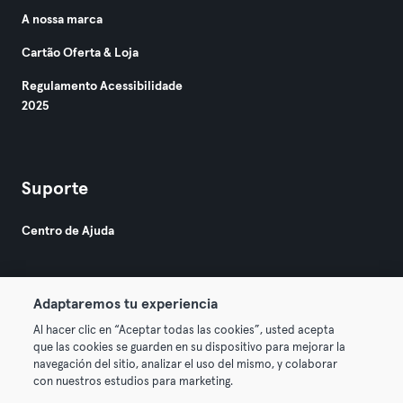
A nossa marca
Cartão Oferta & Loja
Regulamento Acessibilidade
2025
Suporte
Centro de Ajuda
Adaptaremos tu experiencia
Al hacer clic en “Aceptar todas las cookies”, usted acepta
que las cookies se guarden en su dispositivo para mejorar la
© 2026 Urban Sports Group GmbH. All rights reserved.
navegación del sitio, analizar el uso del mismo, y colaborar
Termos & Condições
Privacidade
Imprimir
con nuestros estudios para marketing.