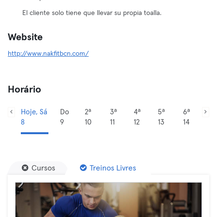
El cliente solo tiene que llevar su propia toalla.
Website
http://www.nakfitbcn.com/
Horário
Hoje, Sá
Do
2ª
3ª
4ª
5ª
6ª
8
9
10
11
12
13
14
Cursos
Treinos Livres