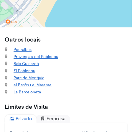
Outros locais
Pedralbes
Provençals del Poblenou
Baix Guinardó
El Poblenou
Parc de Montjuïc
el Besòs i el Mareme
La Barceloneta
Limites de Visita
Privado
Empresa