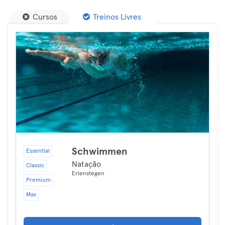
Cursos
Treinos Livres
Schwimmen
Essential
Natação
Classic
Erlenstegen
Premium
Max