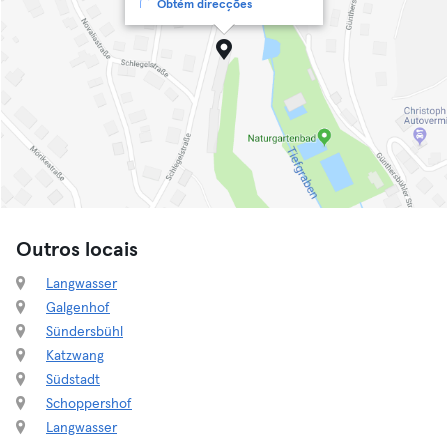
Obtém direcções
Outros locais
Langwasser
Galgenhof
Sündersbühl
Katzwang
Südstadt
Schoppershof
Langwasser