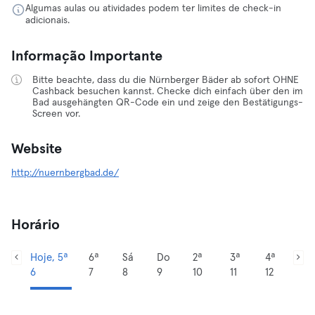
Algumas aulas ou atividades podem ter limites de check-in
adicionais.
Informação Importante
Bitte beachte, dass du die Nürnberger Bäder ab sofort OHNE
Cashback besuchen kannst. Checke dich einfach über den im
Bad ausgehängten QR-Code ein und zeige den Bestätigungs-
Screen vor.
Website
http://nuernbergbad.de/
Horário
Hoje, 5ª
6ª
Sá
Do
2ª
3ª
4ª
6
7
8
9
10
11
12