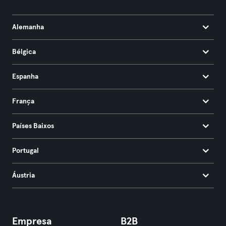
Alemanha
Bélgica
Espanha
França
Países Baixos
Portugal
Áustria
Empresa
B2B