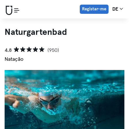
Registar-me
DE
Naturgartenbad
4.8
(950)
Natação