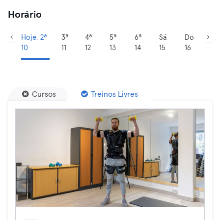
Horário
Hoje, 2ª
3ª
4ª
5ª
6ª
Sá
Do
10
11
12
13
14
15
16
Cursos
Treinos Livres