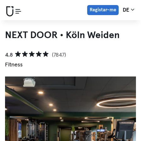
Registar-me
DE
NEXT DOOR • Köln Weiden
4.8
(7847)
Fitness