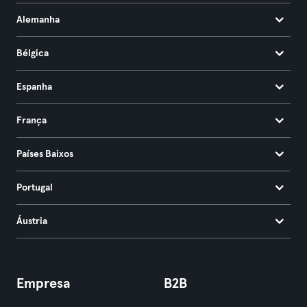
Alemanha
Bélgica
Espanha
França
Países Baixos
Portugal
Áustria
Empresa
B2B