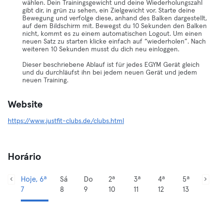
wählen. Dein Trainingsgewicht und deine Wiederholungszahl
gibt dir, in grün zu sehen, ein Zielgewicht vor. Starte deine
Bewegung und verfolge diese, anhand des Balken dargestellt,
auf dem Bildschirm mit. Bewegst du 10 Sekunden den Balken
nicht, kommt es zu einem automatischen Logout. Um einen
neuen Satz zu starten klicke einfach auf “wiederholen”. Nach
weiteren 10 Sekunden musst du dich neu einloggen.
Dieser beschriebene Ablauf ist für jedes EGYM Gerät gleich
und du durchläufst ihn bei jedem neuen Gerät und jedem
neuen Training.
Website
https://www.justfit-clubs.de/clubs.html
Horário
Hoje, 6ª
Sá
Do
2ª
3ª
4ª
5ª
7
8
9
10
11
12
13