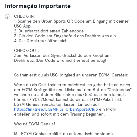
Informação Importante
CHECK-IN:
1. Scanne den Urban Sports QR Code am Eingang mit deiner
USC App.
2. Du erhältst dort einen Zahlencode
3. Gib den Code am Eingabefeld des Drehkreuzes ein
4. Das Drehkreuz öffnet sich
CHECK-OUT:
Zum Verlassen des Gyms drückst du den Knopf am
Drehkreuz. (Der Code wird nicht erneut benötigt)
__________________________________________
So trainierst du als USC-Mitglied an unseren EGYM-Geräten:
Wenn du als Gast trainieren möchtest, so gehe bitte an eines
der EGYM Kraftgeräte und klicke auf den Button “Gastmodus”
welchen du auf dem Bildschirm des Gerätes sehen kannst.
Für nur 7,90 €/Monat kannst du dir das EGYM-Paket inkl.
EGYM Genius freischalten lassen. Einfach auf
https://linktr.ee/EGYMPlus_UrbanSportsClub
ein Profil
erstellen und sofort mit dem Training beginnen.
Was ist EGYM Genius?
Mit EGYM Genius erhältst du automatisch individuelle