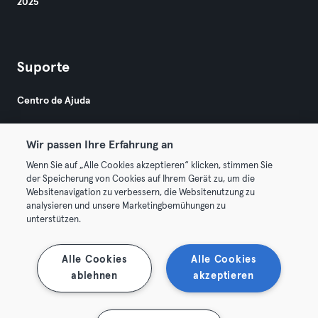
2025
Suporte
Centro de Ajuda
Wir passen Ihre Erfahrung an
Wenn Sie auf „Alle Cookies akzeptieren“ klicken, stimmen Sie
der Speicherung von Cookies auf Ihrem Gerät zu, um die
Websitenavigation zu verbessern, die Websitenutzung zu
© 2026 Urban Sports Group GmbH. All rights reserved.
analysieren und unsere Marketingbemühungen zu
Termos & Condições
Privacidade
Imprimir
unterstützen.
Rescindir contratos aqui
Cancelar contratos aqui
Alle Cookies
Alle Cookies
ablehnen
akzeptieren