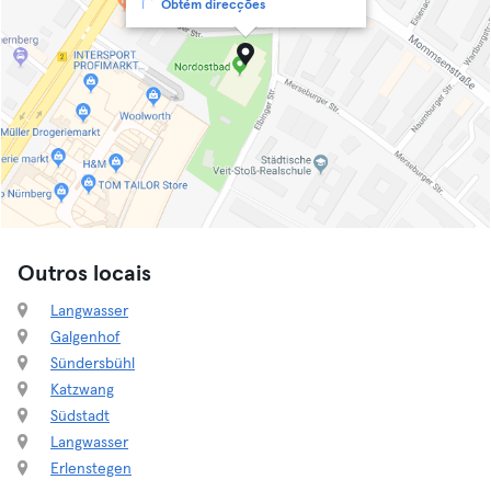
Obtém direcções
Outros locais
Langwasser
Galgenhof
Sündersbühl
Katzwang
Südstadt
Langwasser
Erlenstegen