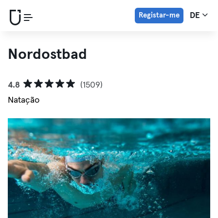
Registar-me
DE
Nordostbad
4.8
(1509)
Natação