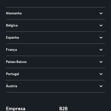
Alemanha
Bélgica
Espanha
França
Países Baixos
Portugal
Áustria
Empresa
B2B