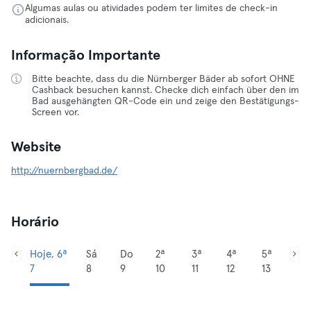
Algumas aulas ou atividades podem ter limites de check-in
adicionais.
Informação Importante
Bitte beachte, dass du die Nürnberger Bäder ab sofort OHNE
Cashback besuchen kannst. Checke dich einfach über den im
Bad ausgehängten QR-Code ein und zeige den Bestätigungs-
Screen vor.
Website
http://nuernbergbad.de/
Horário
Hoje, 6ª
Sá
Do
2ª
3ª
4ª
5ª
7
8
9
10
11
12
13