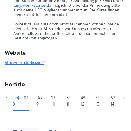
den Kursen nur unter vorheriger Anmeldung per Email unter
tanja@om-stories.de
möglich. Gib bei der Anmeldung bitte
auch deine USC Mitgliedsnummer mit an. Die Kurse finden
immer ab 3 Teilnehmern statt.
Solltest du am Kurs doch nicht teilnehmen können, melde
dich bitte bis zu 24 Stunden vor Kursbeginn wieder ab.
Andernfalls wird dir der Besuch von deinem monatlichen
Besuchslimit abgezogen.
Website
http://om-stories.de/
Horário
Hoje, Sá
Do
2ª
3ª
4ª
5ª
6ª
8
9
10
11
12
13
14