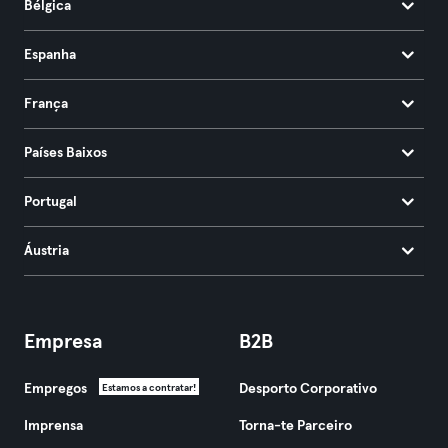
Bélgica
Espanha
França
Países Baixos
Portugal
Áustria
Empresa
B2B
Empregos
Desporto Corporativo
Estamos a contratar!
Imprensa
Torna-te Parceiro