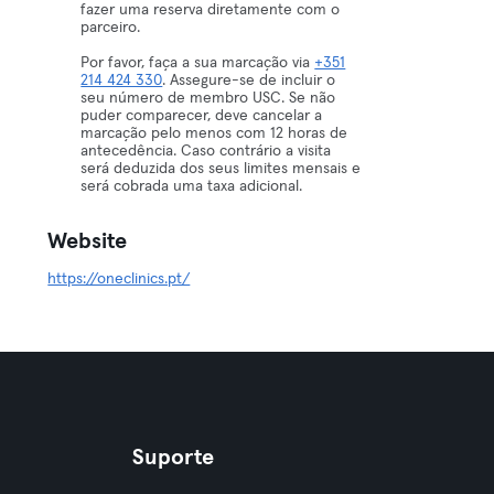
fazer uma reserva diretamente com o
parceiro.
Por favor, faça a sua marcação via
+351
214 424 330
. Assegure-se de incluir o
seu número de membro USC. Se não
puder comparecer, deve cancelar a
marcação pelo menos com 12 horas de
antecedência. Caso contrário a visita
será deduzida dos seus limites mensais e
será cobrada uma taxa adicional.
Website
https://oneclinics.pt/
Suporte