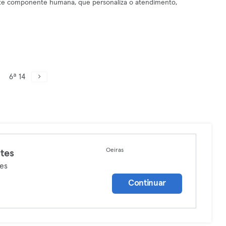
forte componente humana, que personaliza o atendimento,
6ª 14
Oeiras
ates
tes
Continuar