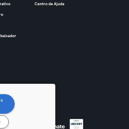
rativo
Centro de Ajuda
ro
baixador
os
s