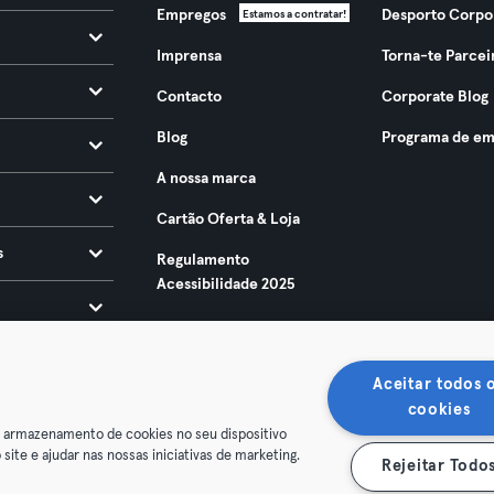
Empregos
Desporto Corpo
Estamos a contratar!
Imprensa
Torna-te Parcei
Contacto
Corporate Blog
Blog
Programa de em
A nossa marca
Cartão Oferta & Loja
s
Regulamento
Acessibilidade 2025
Aceitar todos 
cookies
o armazenamento de cookies no seu dispositivo
 site e ajudar nas nossas iniciativas de marketing.
Rejeitar Todo
ndições
Privacidade
Imprimir
Rescindir contratos aqui