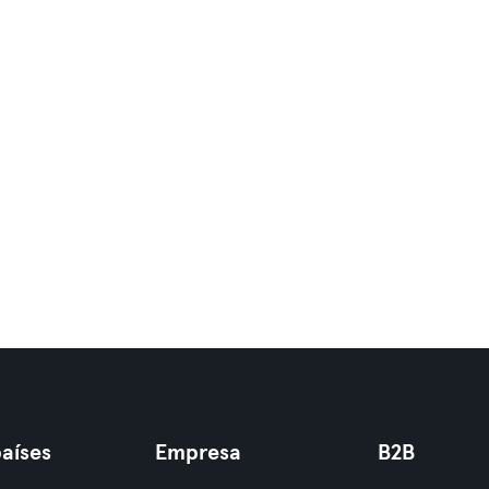
aíses
Empresa
B2B