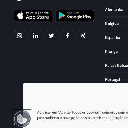
Alemanha
Bélgica
Espanha
França
Países Baixo
Portugal
Áustria
Ao clicar em "Aceitar todos os cookies", concorda com 
para melhorar a navegação no site, analisar a utilização do
© 2026 Urban Sports Group GmbH. All rights reserved.
Termos & Co