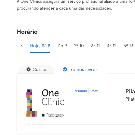
A One Clinics assegura um serviço profissional aliado a uma 
procurando atender a cada uma das necessidades.
Horário
Hoje, Sá 8
Do 9
2ª 10
3ª 11
4ª 12
5ª 13
Cursos
Treinos Livres
Pil
Premium
Max
Pila