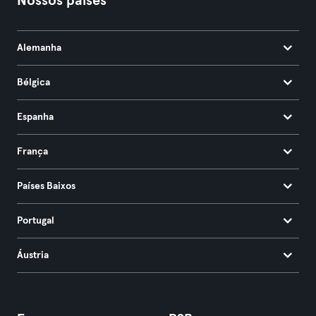
Nossos países
Alemanha
Bélgica
Espanha
França
Países Baixos
Portugal
Áustria