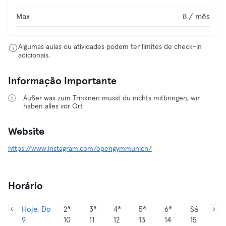
Max
8 / mês
Algumas aulas ou atividades podem ter limites de check-in
adicionais.
Informação Importante
Außer was zum Trinknen musst du nichts mitbringen, wir
haben alles vor Ort
Website
https://www.instagram.com/opengymmunich/
Horário
Hoje, Do
2ª
3ª
4ª
5ª
6ª
Sá
9
10
11
12
13
14
15