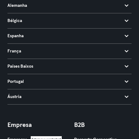
Alemanha
Bélgica
Espanha
França
Países Baixos
Portugal
Áustria
Empresa
B2B