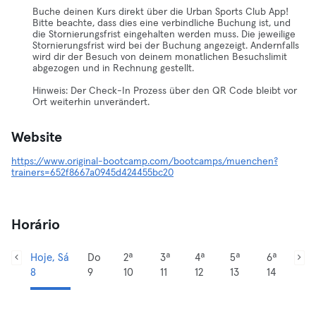
Buche deinen Kurs direkt über die Urban Sports Club App!
Bitte beachte, dass dies eine verbindliche Buchung ist, und
die Stornierungsfrist eingehalten werden muss. Die jeweilige
Stornierungsfrist wird bei der Buchung angezeigt. Andernfalls
wird dir der Besuch von deinem monatlichen Besuchslimit
abgezogen und in Rechnung gestellt.
Hinweis: Der Check-In Prozess über den QR Code bleibt vor
Ort weiterhin unverändert.
Website
https://www.original-bootcamp.com/bootcamps/muenchen?
trainers=652f8667a0945d424455bc20
Horário
Hoje, Sá
Do
2ª
3ª
4ª
5ª
6ª
8
9
10
11
12
13
14