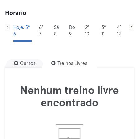
Horário
Hoje, 5ª
6ª
Sá
Do
2ª
3ª
4ª
6
7
8
9
10
11
12
Cursos
Treinos Livres
Nenhum treino livre
encontrado