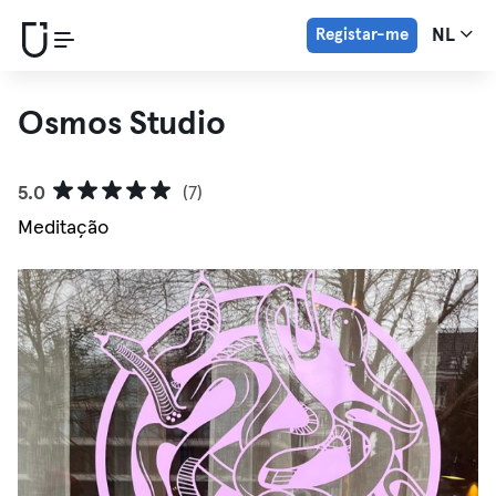
Registar-me
NL
Osmos Studio
5.0
(7)
Meditação