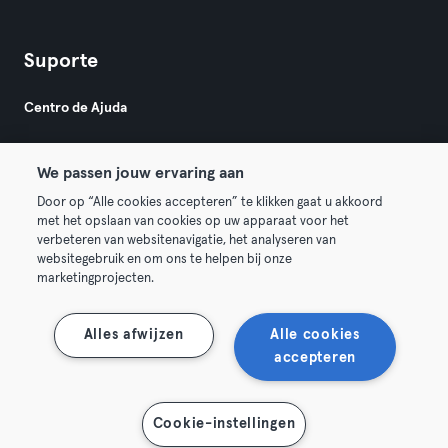
Suporte
Centro de Ajuda
We passen jouw ervaring aan
Door op “Alle cookies accepteren” te klikken gaat u akkoord
met het opslaan van cookies op uw apparaat voor het
verbeteren van websitenavigatie, het analyseren van
© 2026 Urban Sports Group GmbH. All rights reserved.
websitegebruik en om ons te helpen bij onze
Termos & Condições
Privacidade
Imprimir
marketingprojecten.
Rescindir contratos aqui
Cancelar contratos aqui
Alles afwijzen
Alle cookies
accepteren
Cookie-instellingen