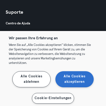
Suporte
Centro de Ajuda
Wir passen Ihre Erfahrung an
Wenn Sie auf „Alle Cookies akzeptieren“ klicken, stimmen Sie
der Speicherung von Cookies auf Ihrem Gerät zu, um die
Websitenavigation zu verbessern, die Websitenutzung zu
© 2026 Urban Sports Group GmbH. All rights reserved.
analysieren und unsere Marketingbemühungen zu
Termos & Condições
Privacidade
Imprimir
unterstützen.
Rescindir contratos aqui
Cancelar contratos aqui
Alle Cookies
Alle Cookies
ablehnen
akzeptieren
Cookie-Einstellungen