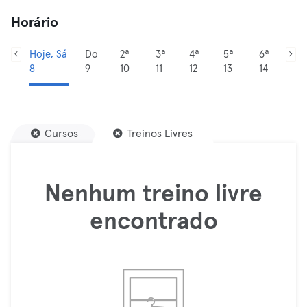
Horário
Hoje, Sá
Do
2ª
3ª
4ª
5ª
6ª
8
9
10
11
12
13
14
Cursos
Treinos Livres
Nenhum treino livre
encontrado