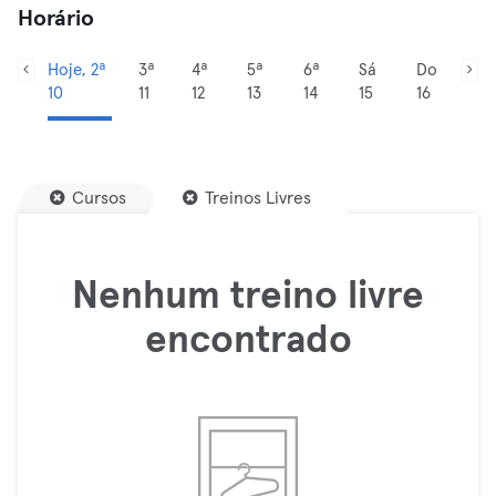
Horário
Hoje, 2ª
3ª
4ª
5ª
6ª
Sá
Do
10
11
12
13
14
15
16
Cursos
Treinos Livres
Nenhum treino livre
encontrado