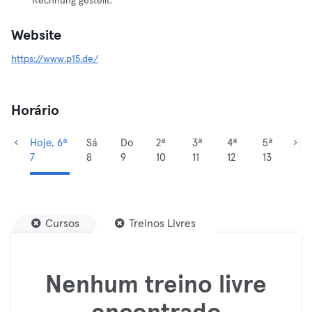
Rechnung gestellt.
Website
https://www.p15.de/
Horário
Hoje, 6ª
Sá
Do
2ª
3ª
4ª
5ª
7
8
9
10
11
12
13
Cursos
Treinos Livres
Nenhum treino livre