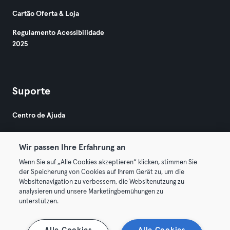
Cartão Oferta & Loja
Regulamento Acessibilidade
2025
Suporte
Centro de Ajuda
Wir passen Ihre Erfahrung an
Wenn Sie auf „Alle Cookies akzeptieren“ klicken, stimmen Sie
der Speicherung von Cookies auf Ihrem Gerät zu, um die
Websitenavigation zu verbessern, die Websitenutzung zu
© 2026 Urban Sports Group GmbH. All rights reserved.
analysieren und unsere Marketingbemühungen zu
Termos & Condições
Privacidade
Imprimir
unterstützen.
Rescindir contratos aqui
Cancelar contratos aqui