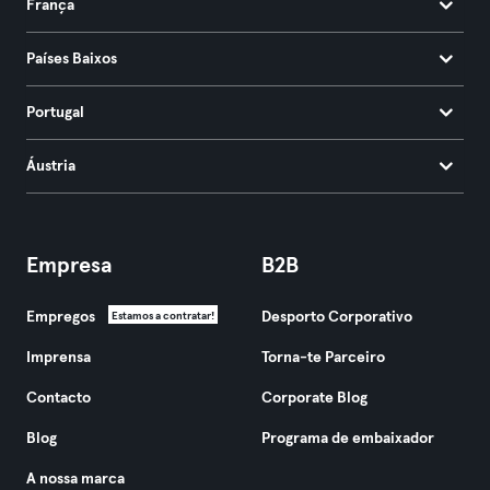
França
Países Baixos
Portugal
Áustria
Empresa
B2B
Empregos
Desporto Corporativo
Estamos a contratar!
Imprensa
Torna-te Parceiro
Contacto
Corporate Blog
Blog
Programa de embaixador
A nossa marca