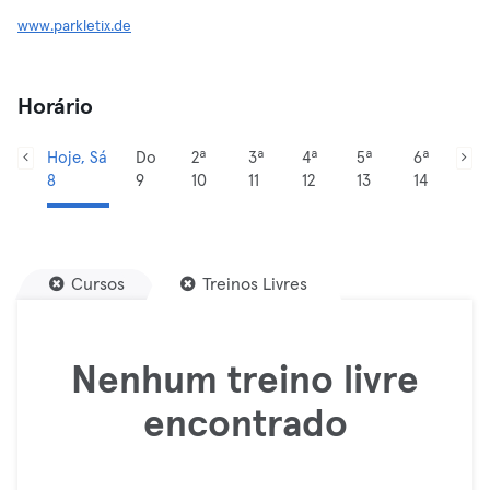
www.parkletix.de
Horário
Hoje, Sá
Do
2ª
3ª
4ª
5ª
6ª
8
9
10
11
12
13
14
Cursos
Treinos Livres
Nenhum treino livre
encontrado