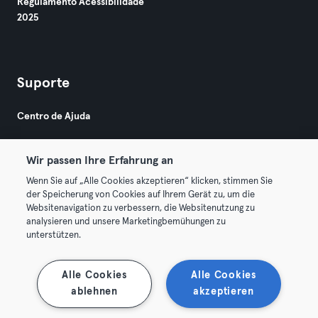
Regulamento Acessibilidade
2025
Suporte
Centro de Ajuda
Wir passen Ihre Erfahrung an
Wenn Sie auf „Alle Cookies akzeptieren“ klicken, stimmen Sie
der Speicherung von Cookies auf Ihrem Gerät zu, um die
Websitenavigation zu verbessern, die Websitenutzung zu
© 2026 Urban Sports Group GmbH. All rights reserved.
analysieren und unsere Marketingbemühungen zu
Termos & Condições
Privacidade
Imprimir
unterstützen.
Rescindir contratos aqui
Cancelar contratos aqui
Alle Cookies
Alle Cookies
ablehnen
akzeptieren