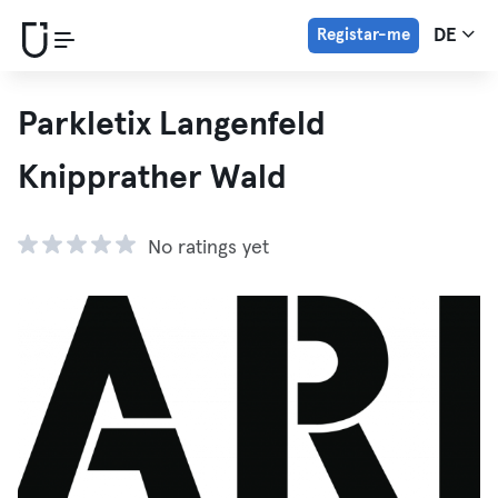
Registar-me
DE
Parkletix Langenfeld
Knipprather Wald
No ratings yet