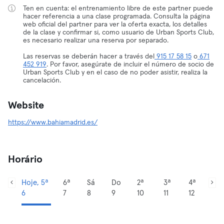
Ten en cuenta: el entrenamiento libre de este partner puede
hacer referencia a una clase programada. Consulta la página
web oficial del partner para ver la oferta exacta, los detalles
de la clase y confirmar si, como usuario de Urban Sports Club,
es necesario realizar una reserva por separado.
Las reservas se deberán hacer a través del
915 17 58 15
o
671
452 919
. Por favor, asegúrate de incluir el número de socio de
Urban Sports Club y en el caso de no poder asistir, realiza la
cancelación.
Website
https://www.bahiamadrid.es/
Horário
Hoje, 5ª
6ª
Sá
Do
2ª
3ª
4ª
6
7
8
9
10
11
12