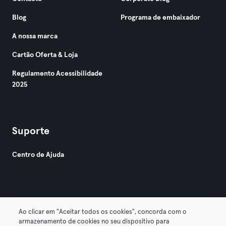
Blog
Programa de embaixador
A nossa marca
Cartão Oferta & Loja
Regulamento Acessibilidade
2025
Suporte
Centro de Ajuda
Ao clicar em "Aceitar todos os cookies", concorda com o
armazenamento de cookies no seu dispositivo para
© 2026 Urban Sports Group GmbH. All rights reserved.