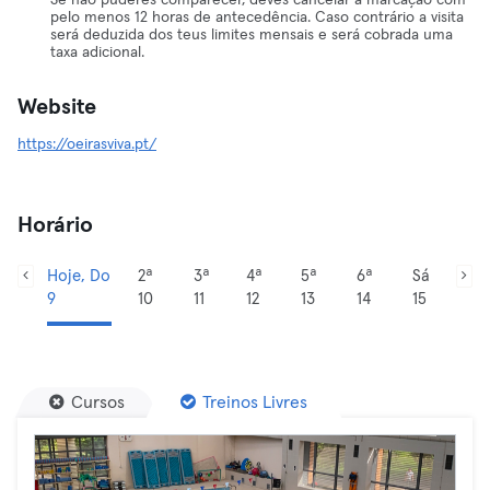
Se não puderes comparecer, deves cancelar a marcação com
pelo menos 12 horas de antecedência. Caso contrário a visita
será deduzida dos teus limites mensais e será cobrada uma
taxa adicional.
Website
https://oeirasviva.pt/
Horário
Hoje, Do
2ª
3ª
4ª
5ª
6ª
Sá
9
10
11
12
13
14
15
Cursos
Treinos Livres