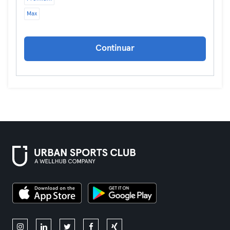
Max
Continuar