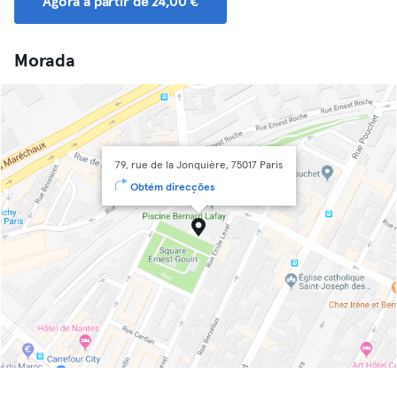
Agora a partir de 24,00 €
Morada
79, rue de la Jonquière, 75017 Paris
Obtém direcções