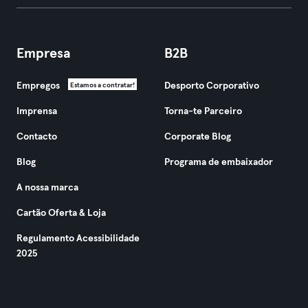
Empresa
B2B
Empregos
Desporto Corporativo
Estamos a contratar!
Imprensa
Torna-te Parceiro
Contacto
Corporate Blog
Blog
Programa de embaixador
A nossa marca
Cartão Oferta & Loja
Regulamento Acessibilidade
2025