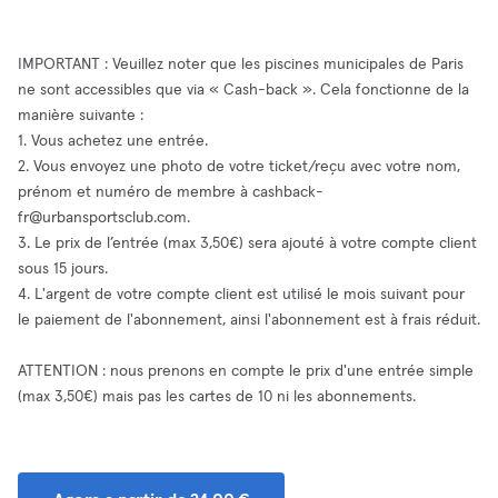
IMPORTANT : Veuillez noter que les piscines municipales de Paris
ne sont accessibles que via « Cash-back ». Cela fonctionne de la
manière suivante :
1. Vous achetez une entrée.
2. Vous envoyez une photo de votre ticket/reçu avec votre nom,
prénom et numéro de membre à
cashback-
fr@urbansportsclub.com
.
3. Le prix de l’entrée (max 3,50€) sera ajouté à votre compte client
sous 15 jours.
4. L'argent de votre compte client est utilisé le mois suivant pour
le paiement de l'abonnement, ainsi l'abonnement est à frais réduit.
ATTENTION : nous prenons en compte le prix d'une entrée simple
(max 3,50€) mais pas les cartes de 10 ni les abonnements.