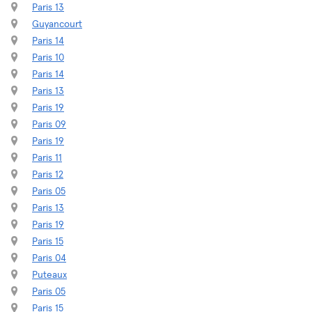
Paris 13
Guyancourt
Paris 14
Paris 10
Paris 14
Paris 13
Paris 19
Paris 09
Paris 19
Paris 11
Paris 12
Paris 05
Paris 13
Paris 19
Paris 15
Paris 04
Puteaux
Paris 05
Paris 15