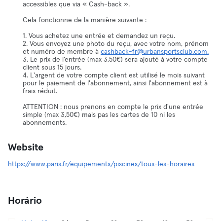
accessibles que via « Cash-back ».
Cela fonctionne de la manière suivante :
1. Vous achetez une entrée et demandez un reçu.
2. Vous envoyez une photo du reçu, avec votre nom, prénom
et numéro de membre à
cashback-fr@urbansportsclub.com.
3. Le prix de l’entrée (max 3,50€) sera ajouté à votre compte
client sous 15 jours.
4. L'argent de votre compte client est utilisé le mois suivant
pour le paiement de l'abonnement, ainsi l'abonnement est à
frais réduit.
ATTENTION : nous prenons en compte le prix d'une entrée
simple (max 3,50€) mais pas les cartes de 10 ni les
abonnements.
Website
https://www.paris.fr/equipements/piscines/tous-les-horaires
Horário