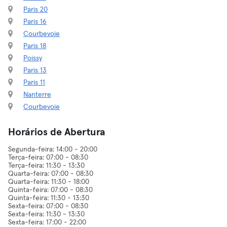
Paris 20
Paris 16
Courbevoie
Paris 18
Poissy
Paris 13
Paris 11
Nanterre
Courbevoie
Horários de Abertura
Segunda-feira: 14:00 - 20:00
Terça-feira: 07:00 - 08:30
Terça-feira: 11:30 - 13:30
Quarta-feira: 07:00 - 08:30
Quarta-feira: 11:30 - 18:00
Quinta-feira: 07:00 - 08:30
Quinta-feira: 11:30 - 13:30
Sexta-feira: 07:00 - 08:30
Sexta-feira: 11:30 - 13:30
Sexta-feira: 17:00 - 22:00