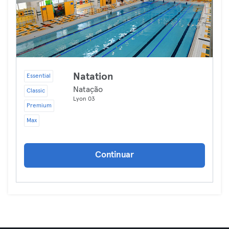
Natation
Essential
Natação
Classic
Lyon 03
Premium
Max
Continuar