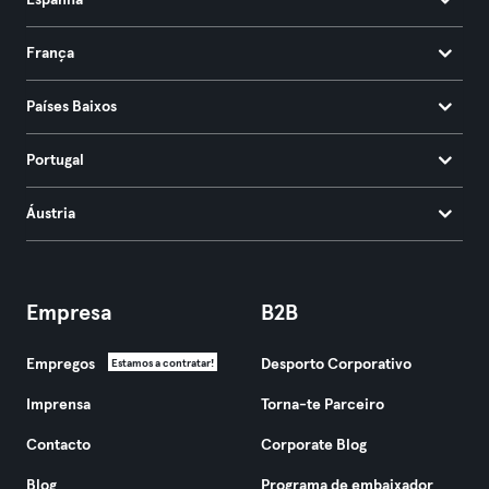
Espanha
França
Países Baixos
Portugal
Áustria
Empresa
B2B
Empregos
Desporto Corporativo
Estamos a contratar!
Imprensa
Torna-te Parceiro
Contacto
Corporate Blog
Blog
Programa de embaixador