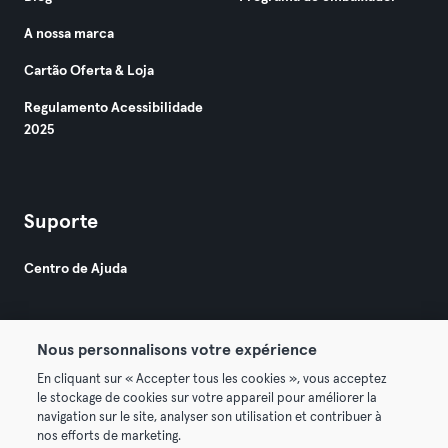
A nossa marca
Cartão Oferta & Loja
Regulamento Acessibilidade
2025
Suporte
Centro de Ajuda
Nous personnalisons votre expérience
En cliquant sur « Accepter tous les cookies », vous acceptez
le stockage de cookies sur votre appareil pour améliorer la
© 2026 Urban Sports Group GmbH. All rights reserved.
navigation sur le site, analyser son utilisation et contribuer à
Termos & Condições
Privacidade
Imprimir
nos efforts de marketing.