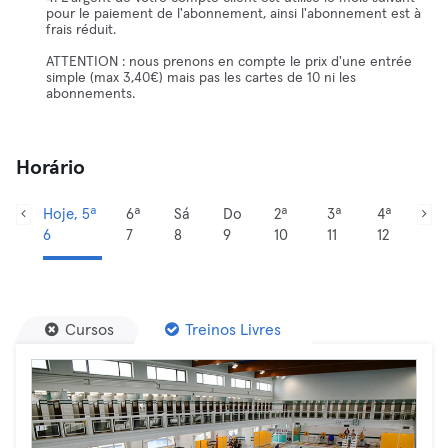
pour le paiement de l'abonnement, ainsi l'abonnement est à
frais réduit.
ATTENTION : nous prenons en compte le prix d'une entrée
simple (max 3,40€) mais pas les cartes de 10 ni les
abonnements.
Horário
Hoje, 5ª
6ª
Sá
Do
2ª
3ª
4ª
6
7
8
9
10
11
12
Cursos
Treinos Livres