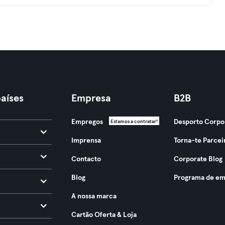
aíses
Empresa
B2B
Empregos
Desporto Corpo
Estamos a contratar!
Imprensa
Torna-te Parcei
Contacto
Corporate Blog
Blog
Programa de em
A nossa marca
Cartão Oferta & Loja