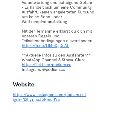
Verantwortung und auf eigene Gefahr
• Es handelt sich um eine Community
Ausfahrt, keinen angeleiteten Kurs und
um keine Renn- oder
Wettkampfveranstaltung
Mit der Teilnahme erklärst du dich mit
unseren Regeln und
https://tr.ee/LlMeDgDcAT
**Aktuelle Infos zu den Ausfahrten**
WhatsApp Channel & Strava-Club:
https://linktr.ee/podium.cc
Instagram: @podium.cc
Website
https://www.instagram.com/podium.cc?
igsh=N2hyYjhuZ3RmcHVu