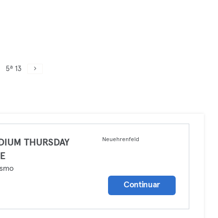
5ª 13
Neuehrenfeld
DIUM THURSDAY
DE
ismo
Continuar