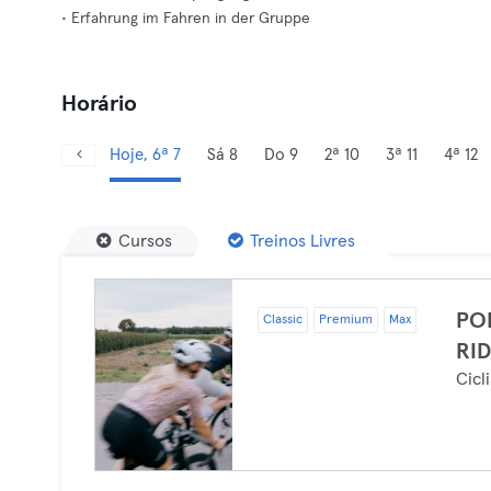
• Erfahrung im Fahren in der Gruppe
Horário
Hoje, 6ª 7
Sá 8
Do 9
2ª 10
3ª 11
4ª 12
Cursos
Treinos Livres
PO
Classic
Premium
Max
RI
Cicl