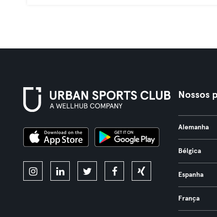
Nossos p
Alemanha
Bélgica
Espanha
França