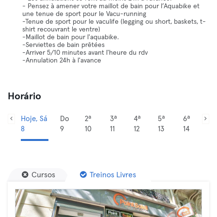
- Pensez à amener votre maillot de bain pour l’Aquabike et
une tenue de sport pour le Vacu-running
-Tenue de sport pour le vaculife (legging ou short, baskets, t-
shirt recouvrant le ventre)
-Maillot de bain pour l'aquabike.
-Serviettes de bain prêtées
-Arriver 5/10 minutes avant l'heure du rdv
-Annulation 24h à l'avance
Horário
Hoje, Sá
Do
2ª
3ª
4ª
5ª
6ª
8
9
10
11
12
13
14
Cursos
Treinos Livres