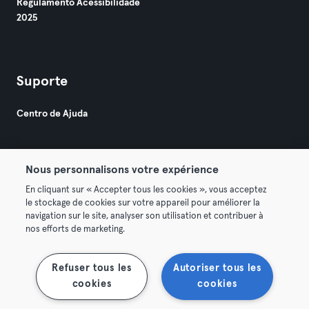
Regulamento Acessibilidade
2025
Suporte
Centro de Ajuda
Nous personnalisons votre expérience
En cliquant sur « Accepter tous les cookies », vous acceptez
le stockage de cookies sur votre appareil pour améliorer la
© 2026 Urban Sports Group GmbH. All rights reserved.
navigation sur le site, analyser son utilisation et contribuer à
Termos & Condições
Privacidade
Imprimir
nos efforts de marketing.
Rescindir contratos aqui
Cancelar contratos aqui
Refuser tous les
Autoriser tous les
cookies
cookies